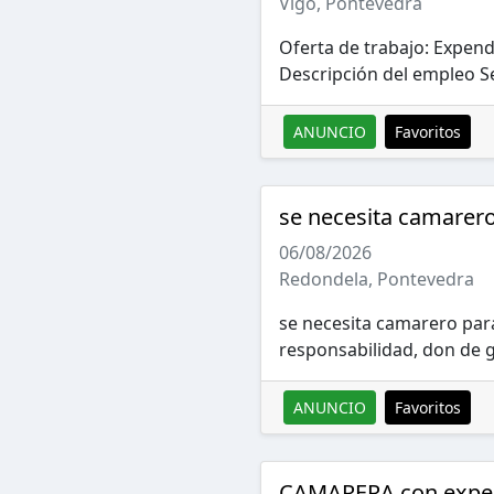
Vigo, Pontevedra
Oferta de trabajo: Expe
Descripción del empleo Se
ANUNCIO
Favoritos
se necesita camarero
06/08/2026
Redondela, Pontevedra
se necesita camarero para
responsabilidad, don de g
ANUNCIO
Favoritos
CAMARERA con exper